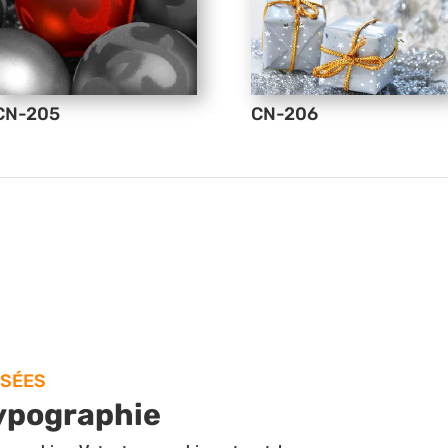
CN-205
CN-206
ISÉES
typographie