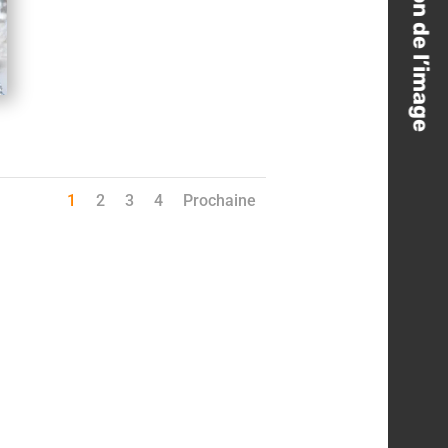
Azulii Gestion de l’image
1
2
3
4
Prochaine