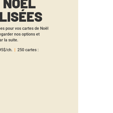
 NOËL
LISÉES
ées pour vos cartes de Noël
egarder nos options et
 la suite.
,95$/ch.
|
250 cartes :