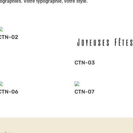
graphies. Votre typographie, votre style.
CTN-02
CTN-03
CTN-06
CTN-07