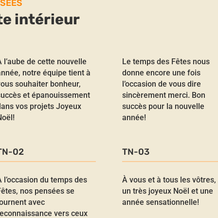
ISÉES
te intérieur
 l’aube de cette nouvelle
Le temps des Fêtes nous
nnée, notre équipe tient à
donne encore une fois
vous souhaiter bonheur,
l’occasion de vous dire
succès et épanouissement
sincèrement merci. Bon
dans vos projets Joyeux
succès pour la nouvelle
Noël!
année!
TN-02
TN-03
À l’occasion du temps des
À vous et à tous les vôtres,
Fêtes, nos pensées se
un très joyeux Noël et une
tournent avec
année sensationnelle!
reconnaissance vers ceux