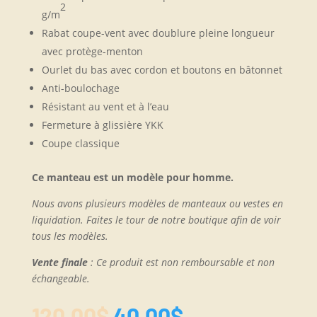
2
g/m
Rabat coupe-vent avec doublure pleine longueur
avec protège-menton
Ourlet du bas avec cordon et boutons en bâtonnet
Anti-boulochage
Résistant au vent et à l’eau
Fermeture à glissière YKK
Coupe classique
Ce manteau est un modèle pour homme.
Nous avons plusieurs modèles de manteaux ou vestes en
liquidation. Faites le tour de notre boutique afin de voir
tous les modèles.
Vente finale
: Ce produit est non remboursable et non
échangeable.
Le
Le
120.00
$
40.00
$