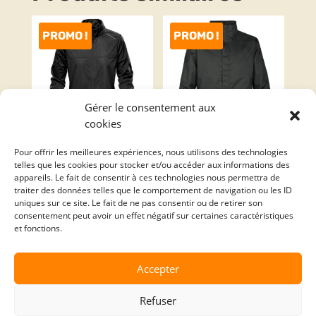
PROMO !
PROMO !
Gérer le consentement aux
cookies
KS-1W
PFS-4
Pour offrir les meilleures expériences, nous utilisons des technologies
telles que les cookies pour stocker et/ou accéder aux informations des
Le
Le
Le
Le
appareils. Le fait de consentir à ces technologies nous permettra de
90.00
$
25.00
$
200.00
$
80.00
$
traiter des données telles que le comportement de navigation ou les ID
prix
prix
prix
prix
uniques sur ce site. Le fait de ne pas consentir ou de retirer son
initial
actuel
initial
actuel
consentement peut avoir un effet négatif sur certaines caractéristiques
et fonctions.
était :
est :
était :
est :
PROMO !
PROMO !
90.00$.
25.00$.
200.00$.
80.00$.
Accepter
Refuser