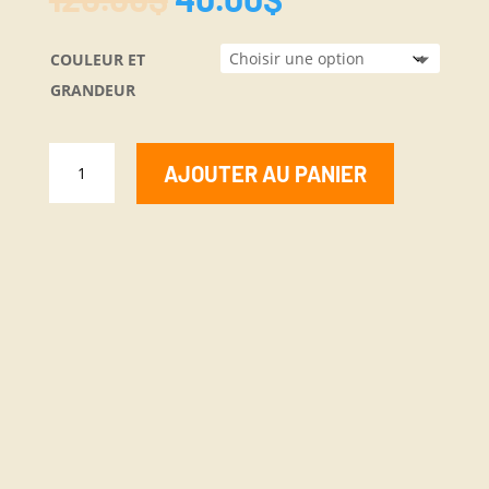
prix
prix
initial
actuel
COULEUR ET
était :
est :
120.00$.
40.00$.
GRANDEUR
QUANTITÉ
AJOUTER AU PANIER
DE
EB534